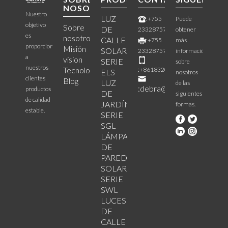
NOSOTROS
Nuestro
LUZ
:+755
Puede
objetivo
Sobre
DE
23328757
obtener
es
nosotros
CALLE
:+755
más
proporcionar
Misión
SOLAR
23328757
información
a
vision
SERIE
sobre
nuestros
Tecnología
:+8618320834062
ELS
nosotros
clientes
Blog
LUZ
de las
:debra@acmeshine.com
productos
DE
siguientes
de calidad
JARDÍN
formas.
estable.
SERIE
SGL
LÁMPARA
DE
PARED
SOLAR
SERIE
SWL
LUCES
DE
CALLE