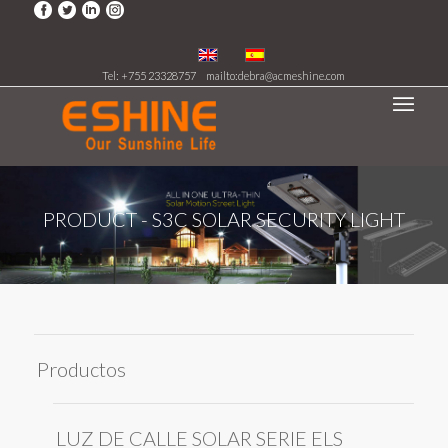
Tel: +755 23328757
mailto:debra@acmeshine.com
PRODUCT - S3C SOLAR SECURITY LIGHT
Productos
LUZ DE CALLE SOLAR SERIE ELS