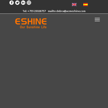
Tel: +755 23328757
mailto:debra@acmeshine.com