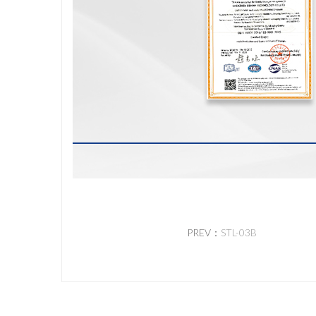
PREV：
STL-03B