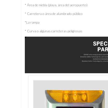
* Área de niebla (playa, área del aeropuerto)
* Carretera o área de alumbrado público
*La rampa
* Curva o algunas carreteras peligrosas