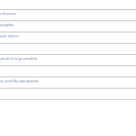
a eficiencia
ecargable
GBYW 620-650nm
ués de la carga completa
co;
amarillo, rojo opcional