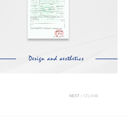
NEXT：
STL-04B