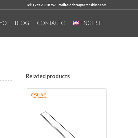
Tel: +755 23328757
mailto:debra@acmeshine.com
YO
BLOG
CONTACTO
ENGLISH
Related products