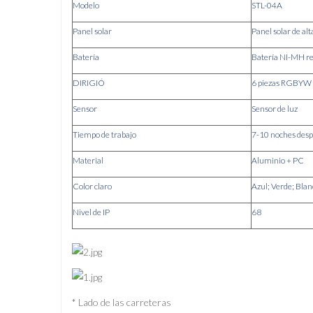
Modelo
STL-04A
Panel solar
Panel solar de alt
Batería
Batería NI-MH r
DIRIGIÓ
6 piezas R
Sensor
Sensor de luz
Tiempo de trabajo
7-10 noches desp
Material
Aluminio + PC
Color claro
Azul;
Verde;
Blan
Nivel de IP
68
* Lado de las carreteras