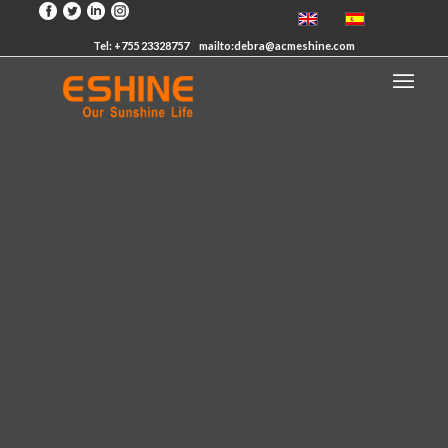
Tel: +755 23328757
mailto:debra@acmeshine.com