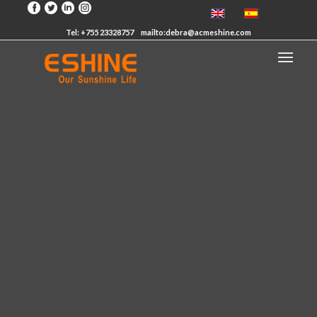
Tel: +755 23328757
mailto:debra@acmeshine.com