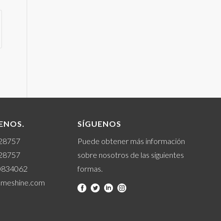
ENOS.
SÍGUENOS
328757
Puede obtener más información
328757
sobre nosotros de las siguientes
0834062
formas.
cmeshine.com