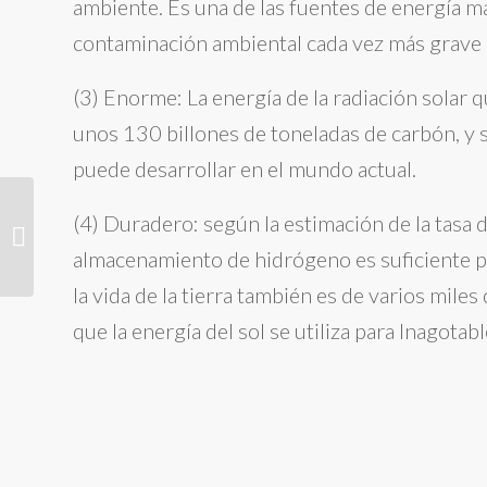
ambiente. Es una de las fuentes de energía m
contaminación ambiental cada vez más grave 
(3) Enorme: La energía de la radiación solar qu
unos 130 billones de toneladas de carbón, y s
puede desarrollar en el mundo actual.
Grow Lights Analysis:
(4) Duradero: según la estimación de la tasa d
HPS Grow Light, LED
Grow Light, Solar Grow
almacenamiento de hidrógeno es suficiente p
Light
la vida de la tierra también es de varios mile
que la energía del sol se utiliza para Inagotabl