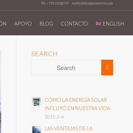
Tel: +755 23328757
mailto:debra@acmeshine.com
IÓN
APOYO
BLOG
CONTACTO
ENGLISH
SEARCH
CÓMO LA ENERGÍA SOLAR
INFLUYÓ EN NUESTRA VIDA
2015-2-4
LAS VENTAJAS DE LA