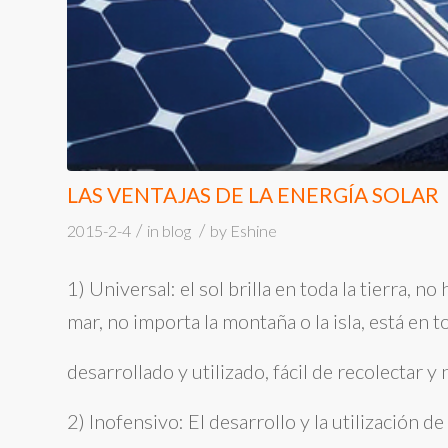
LAS VENTAJAS DE LA ENERGÍA SOLAR
/
/
2015-2-4
in
blog
by
Eshine
1) Universal: el sol brilla en toda la tierra, n
mar, no importa la montaña o la isla, está en
desarrollado y utilizado, fácil de recolectar y
2) Inofensivo: El desarrollo y la utilización 